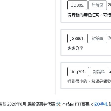
2
UD305.
討論區
肯有新的無糖紅茶，可惜
2
JG8861.
討論區
謝謝分享
2
ting701.
討論區
遇到很小的，希望是偶發
德基 2026年8月 最新優惠券代碼 🛠 本站由 PTT鄉民 x
iZO手札