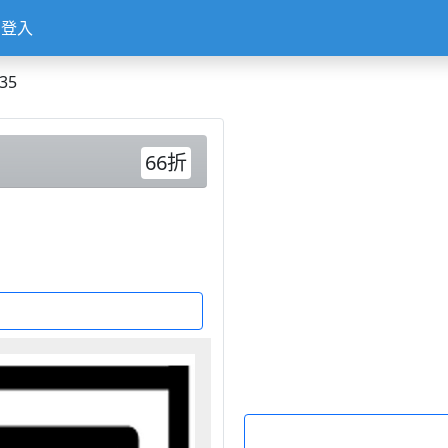
登入
35
66折