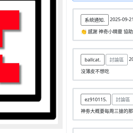
2025-09-2
系統通知.
👏 感謝 神奇小精靈 協助
20
ballcat.
討論區
沒薄皮不想吃
ez910115.
討論區
神劵大概要每周三搶的那