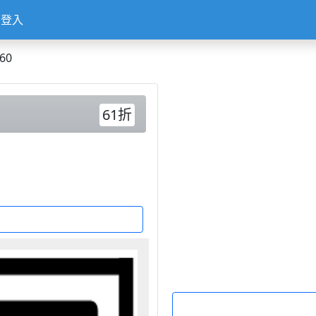
登入
60
61折