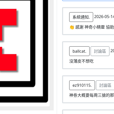
2026-05-1
系統通知.
👏 感謝 神奇小精靈 協助
20
ballcat.
討論區
沒薄皮不想吃
ez910115.
討論區
神劵大概要每周三搶的那