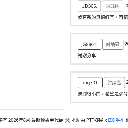
2
UD305.
討論區
肯有新的無糖紅茶，可惜
2
JG8861.
討論區
謝謝分享
2
ting701.
討論區
遇到很小的，希望是偶發
德基 2026年8月 最新優惠券代碼 🛠 本站由 PTT鄉民 x
iZO手札