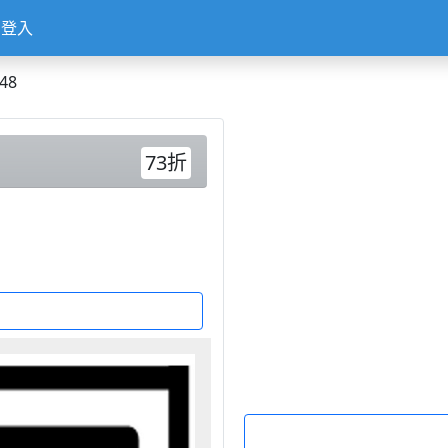
登入
48
73折