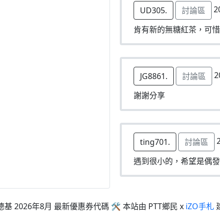
2
UD305.
討論區
肯有新的無糖紅茶，可惜
2
JG8861.
討論區
謝謝分享
2
ting701.
討論區
遇到很小的，希望是偶發
德基 2026年8月 最新優惠券代碼 🛠 本站由 PTT鄉民 x
iZO手札