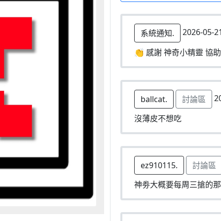
2026-05-2
系統通知.
👏 感謝 神奇小精靈 協助
20
ballcat.
討論區
沒薄皮不想吃
ez910115.
討論區
神劵大概要每周三搶的那