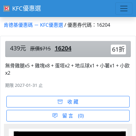
KFC優惠選
肯德基優惠碼 － KFC優惠選
/ 優惠券代碼：16204
439元
16204
原價$715
61折
無骨雞腿x5 + 雞塊x8 + 蛋塔x2 + 地瓜球x1 + 小薯x1 + 小飲
x2
期限 2027-01-31 止
收 藏
留 言 (0)