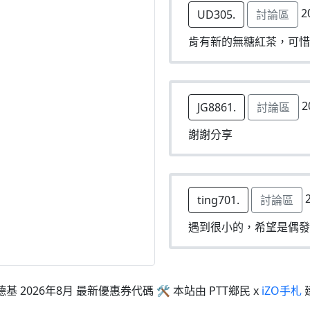
2
UD305.
討論區
肯有新的無糖紅茶，可惜
2
JG8861.
討論區
謝謝分享
2
ting701.
討論區
遇到很小的，希望是偶發
德基 2026年8月 最新優惠券代碼 🛠 本站由 PTT鄉民 x
iZO手札