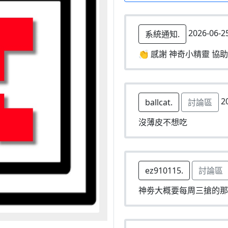
2026-06-2
系統通知.
👏 感謝 神奇小精靈 協助
20
ballcat.
討論區
沒薄皮不想吃
ez910115.
討論區
神劵大概要每周三搶的那