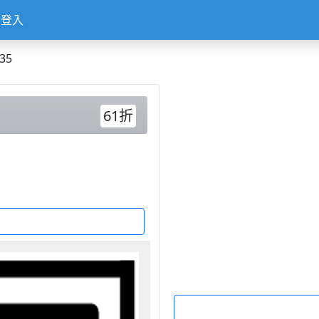
登入
35
61折