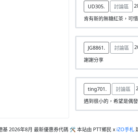
2
UD305.
討論區
肯有新的無糖紅茶，可惜
2
JG8861.
討論區
謝謝分享
2
ting701.
討論區
遇到很小的，希望是偶發
德基 2026年8月 最新優惠券代碼 🛠 本站由 PTT鄉民 x
iZO手札