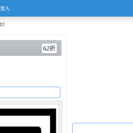
登入
01
62折