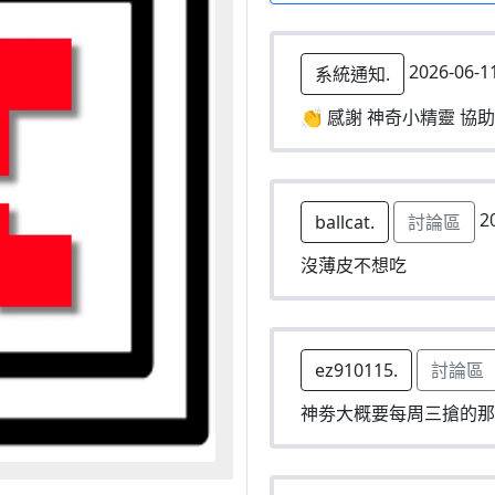
2026-06-1
系統通知.
👏 感謝 神奇小精靈 協助
20
ballcat.
討論區
沒薄皮不想吃
ez910115.
討論區
神劵大概要每周三搶的那