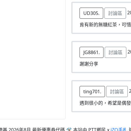
2
UD305.
討論區
肯有新的無糖紅茶，可惜
2
JG8861.
討論區
謝謝分享
2
ting701.
討論區
遇到很小的，希望是偶發
德基 2026年8月 最新優惠券代碼 🛠 本站由 PTT鄉民 x
iZO手札