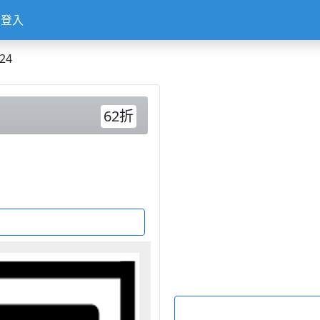
登入
24
62折