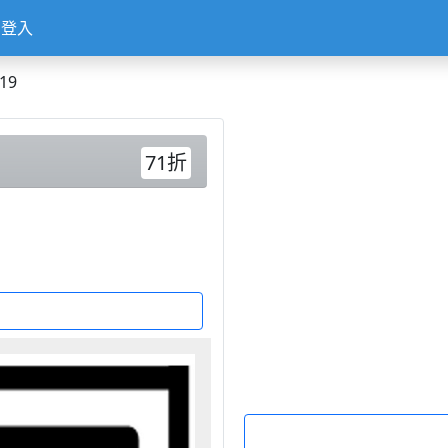
登入
19
71折