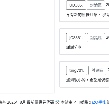
2
UD305.
討論區
肯有新的無糖紅茶，可惜
2
JG8861.
討論區
謝謝分享
2
ting701.
討論區
遇到很小的，希望是偶發
德基 2026年8月 最新優惠券代碼 🛠 本站由 PTT鄉民 x
iZO手札