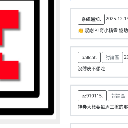
2025-12-1
系統通知.
👏 感謝 神奇小精靈 協助
20
ballcat.
討論區
沒薄皮不想吃
ez910115.
討論區
神劵大概要每周三搶的那