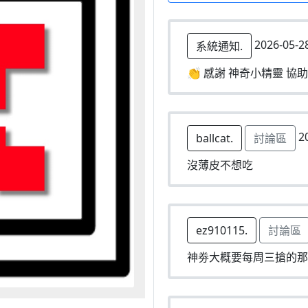
2026-05-2
系統通知.
👏 感謝 神奇小精靈 協助
20
ballcat.
討論區
沒薄皮不想吃
ez910115.
討論區
神劵大概要每周三搶的那