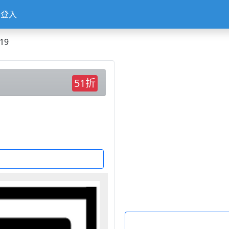
登入
19
51折