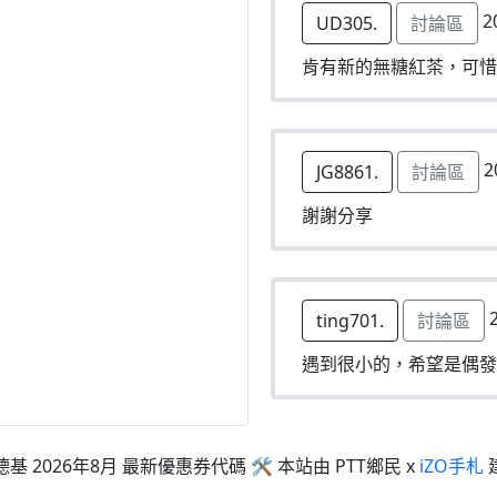
2
UD305.
討論區
肯有新的無糖紅茶，可惜
2
JG8861.
討論區
謝謝分享
2
ting701.
討論區
遇到很小的，希望是偶發
德基 2026年8月 最新優惠券代碼 🛠 本站由 PTT鄉民 x
iZO手札